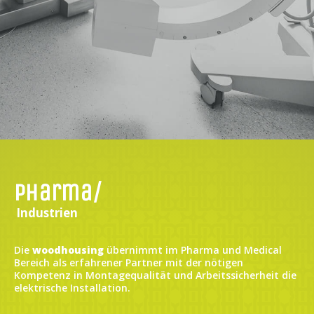
Pharma/
Industrien
Die
woodhousing
übernimmt im Pharma und Medical
Bereich als erfahrener Partner mit der nötigen
Kompetenz in Montagequalität und Arbeitssicherheit die
elektrische Installation.