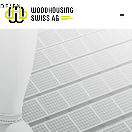
01
02
DE
EN
/