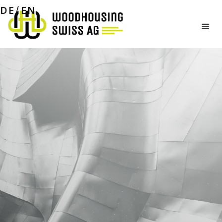
01
02
DE
EN
/